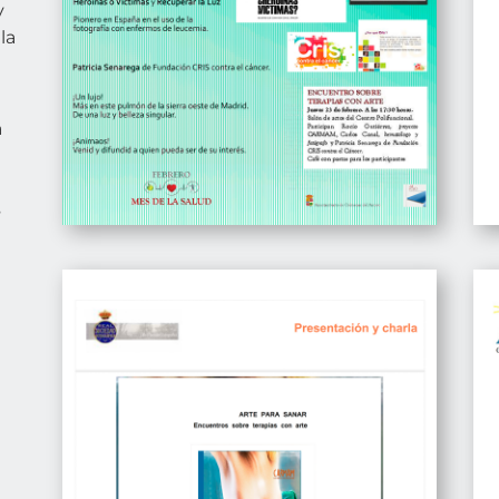
y
la
a
s