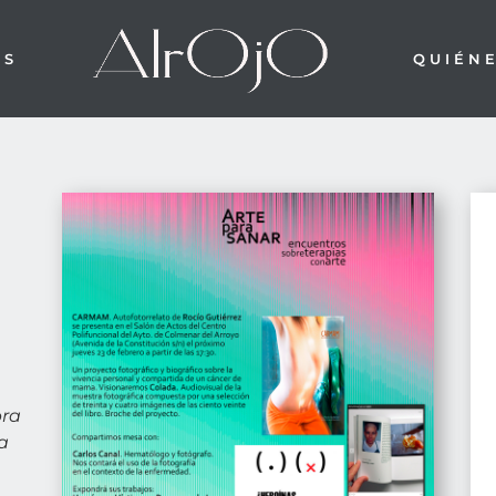
OS
QUIÉN
bra
 a