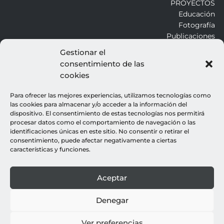
PROYECTOS
Educación
Fotografía
Publicaciones
Gestionar el
consentimiento de las
ALROJO
cookies
Otros
Blog
Para ofrecer las mejores experiencias, utilizamos tecnologías como
Contacto
las cookies para almacenar y/o acceder a la información del
dispositivo. El consentimiento de estas tecnologías nos permitirá
procesar datos como el comportamiento de navegación o las
LEGALES
identificaciones únicas en este sitio. No consentir o retirar el
consentimiento, puede afectar negativamente a ciertas
Aviso legal
características y funciones.
Política de cookies
Política de privacidad
Aceptar
© all rights reserved : rocio gutierrez
webdesign : espacio azul
Denegar
Ver preferencias