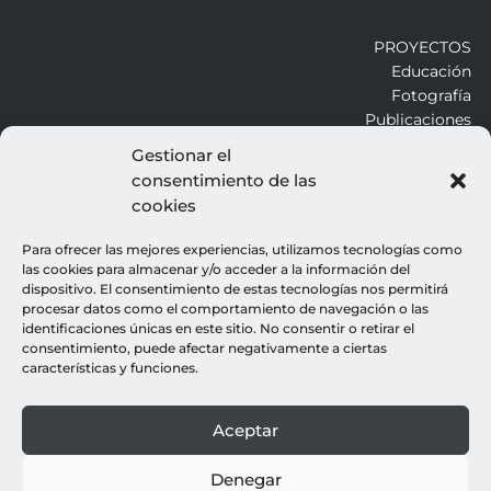
PROYECTOS
Educación
Fotografía
Publicaciones
Gestionar el
consentimiento de las
ALROJO
cookies
Otros
Blog
Para ofrecer las mejores experiencias, utilizamos tecnologías como
Contacto
las cookies para almacenar y/o acceder a la información del
dispositivo. El consentimiento de estas tecnologías nos permitirá
procesar datos como el comportamiento de navegación o las
LEGALES
identificaciones únicas en este sitio. No consentir o retirar el
consentimiento, puede afectar negativamente a ciertas
Aviso legal
características y funciones.
Política de cookies
Política de privacidad
Aceptar
© all rights reserved : rocio gutierrez
webdesign : espacio azul
Denegar