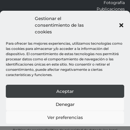
Fotografía
Publicaciones
Gestionar el
consentimiento de las
ALROJO
cookies
Otros
Blog
Para ofrecer las mejores experiencias, utilizamos tecnologías como
Contacto
las cookies para almacenar y/o acceder a la información del
dispositivo. El consentimiento de estas tecnologías nos permitirá
procesar datos como el comportamiento de navegación o las
LEGALES
identificaciones únicas en este sitio. No consentir o retirar el
consentimiento, puede afectar negativamente a ciertas
Aviso legal
características y funciones.
Política de cookies
Política de privacidad
Aceptar
© all rights reserved : rocio gutierrez
webdesign : espacio azul
Denegar
Ver preferencias