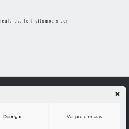
iculares. Te invitamos a ser
ROJO
LEGALES
Otros
Aviso legal
Blog
Política de cookies
tacto
Política de privacidad
Denegar
Ver preferencias
erved : rocio gutierrez -
webdesign : espacio azul