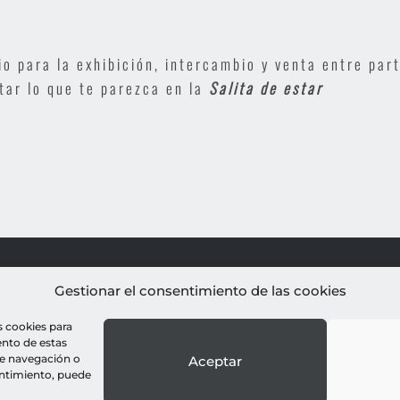
io para la exhibición, intercambio y venta entre part
tar lo que te parezca en la
Salita de estar
PROYECTOS
AL
Gestionar el consentimiento de las cookies
Educación
s cookies para
Fotografía
ento de estas
Publicaciones
Con
e navegación o
Aceptar
sentimiento, puede
© all rights res