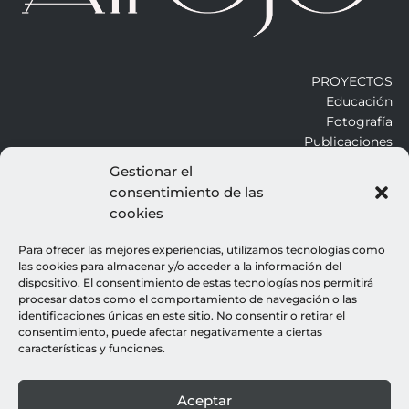
PROYECTOS
Educación
Fotografía
Publicaciones
Gestionar el
consentimiento de las
ALROJO
cookies
Otros
Blog
Para ofrecer las mejores experiencias, utilizamos tecnologías como
Contacto
las cookies para almacenar y/o acceder a la información del
dispositivo. El consentimiento de estas tecnologías nos permitirá
procesar datos como el comportamiento de navegación o las
LEGALES
identificaciones únicas en este sitio. No consentir o retirar el
consentimiento, puede afectar negativamente a ciertas
Aviso legal
características y funciones.
Política de cookies
Política de privacidad
Aceptar
© all rights reserved : rocio gutierrez