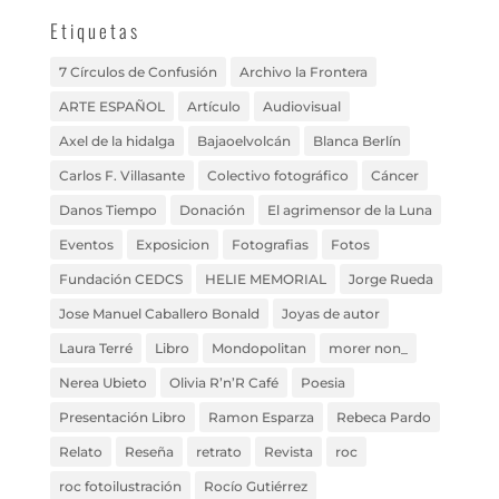
Etiquetas
7 Círculos de Confusión
Archivo la Frontera
ARTE ESPAÑOL
Artículo
Audiovisual
Axel de la hidalga
Bajaoelvolcán
Blanca Berlín
Carlos F. Villasante
Colectivo fotográfico
Cáncer
Danos Tiempo
Donación
El agrimensor de la Luna
Eventos
Exposicion
Fotografias
Fotos
Fundación CEDCS
HELIE MEMORIAL
Jorge Rueda
Jose Manuel Caballero Bonald
Joyas de autor
Laura Terré
Libro
Mondopolitan
morer non_
Nerea Ubieto
Olivia R’n’R Café
Poesia
Presentación Libro
Ramon Esparza
Rebeca Pardo
Relato
Reseña
retrato
Revista
roc
roc fotoilustración
Rocío Gutiérrez