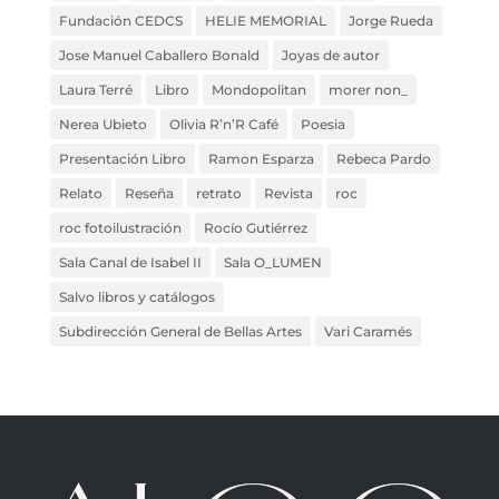
Fundación CEDCS
HELIE MEMORIAL
Jorge Rueda
Jose Manuel Caballero Bonald
Joyas de autor
Laura Terré
Libro
Mondopolitan
morer non_
Nerea Ubieto
Olivia R’n’R Café
Poesia
Presentación Libro
Ramon Esparza
Rebeca Pardo
Relato
Reseña
retrato
Revista
roc
roc fotoilustración
Rocío Gutiérrez
Sala Canal de Isabel II
Sala O_LUMEN
Salvo libros y catálogos
Subdirección General de Bellas Artes
Vari Caramés