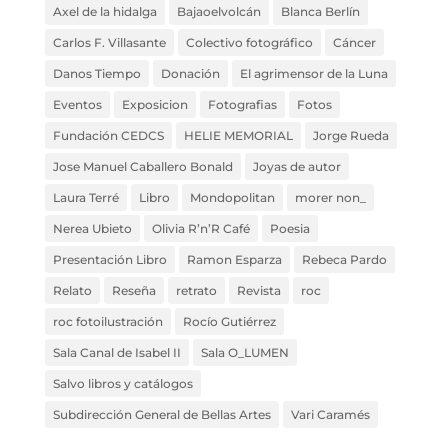
Axel de la hidalga
Bajaoelvolcán
Blanca Berlín
Carlos F. Villasante
Colectivo fotográfico
Cáncer
Danos Tiempo
Donación
El agrimensor de la Luna
Eventos
Exposicion
Fotografias
Fotos
Fundación CEDCS
HELIE MEMORIAL
Jorge Rueda
Jose Manuel Caballero Bonald
Joyas de autor
Laura Terré
Libro
Mondopolitan
morer non_
Nerea Ubieto
Olivia R’n’R Café
Poesia
Presentación Libro
Ramon Esparza
Rebeca Pardo
Relato
Reseña
retrato
Revista
roc
roc fotoilustración
Rocío Gutiérrez
Sala Canal de Isabel II
Sala O_LUMEN
Salvo libros y catálogos
Subdirección General de Bellas Artes
Vari Caramés