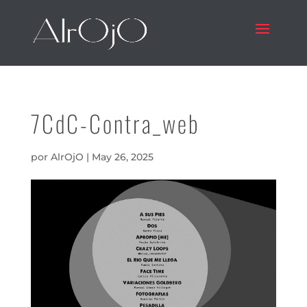
7CdC-Contra_web
por
AlrOjO
|
May 26, 2025