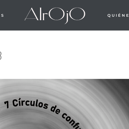
OS
QUIÉN
3