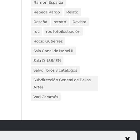
Ramon Esparza
Rebeca Pardo
Relato
Reseña
retrato
Revista
roc
roc fotoilustración
Rocío Gutiérrez
Sala Canal de Isabel II
Sala O_LUMEN
Salvo libros y catálogos
Subdirección General de Bellas
Artes
Vari Caramés
ROJO
LEGALES