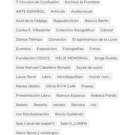
7 Círculos de Confusión
Archivo la Frontera
ARTE ESPAÑOL
Artículo
Audiovisual
Axel de la hidalga
Bajaoelvolcán
Blanca Berlín
Carlos F. Villasante
Colectivo fotográfico
Cáncer
Danos Tiempo
Donación
El agrimensor de la Luna
Eventos
Exposicion
Fotografias
Fotos
Fundación CEDCS
HELIE MEMORIAL
Jorge Rueda
Jose Manuel Caballero Bonald
Joyas de autor
Laura Terré
Libro
Mondopolitan
morer non_
Nerea Ubieto
Olivia R’n’R Café
Poesia
Presentación Libro
Ramon Esparza
Rebeca Pardo
Relato
Reseña
retrato
Revista
roc
roc fotoilustración
Rocío Gutiérrez
Sala Canal de Isabel II
Sala O_LUMEN
Salvo libros y catálogos