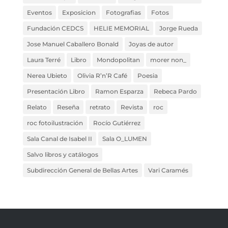
Eventos
Exposicion
Fotografias
Fotos
Fundación CEDCS
HELIE MEMORIAL
Jorge Rueda
Jose Manuel Caballero Bonald
Joyas de autor
Laura Terré
Libro
Mondopolitan
morer non_
Nerea Ubieto
Olivia R’n’R Café
Poesia
Presentación Libro
Ramon Esparza
Rebeca Pardo
Relato
Reseña
retrato
Revista
roc
roc fotoilustración
Rocío Gutiérrez
Sala Canal de Isabel II
Sala O_LUMEN
Salvo libros y catálogos
Subdirección General de Bellas Artes
Vari Caramés