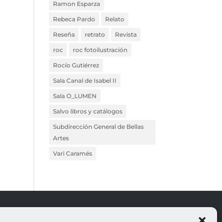
Ramon Esparza
Rebeca Pardo
Relato
Reseña
retrato
Revista
roc
roc fotoilustración
Rocío Gutiérrez
Sala Canal de Isabel II
Sala O_LUMEN
Salvo libros y catálogos
Subdirección General de Bellas
Artes
Vari Caramés
ROJO
LEGALES