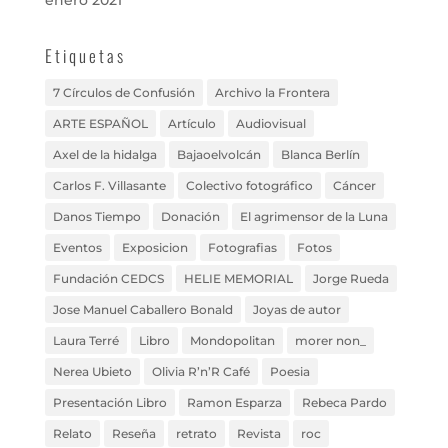
enero 2021
Etiquetas
7 Círculos de Confusión
Archivo la Frontera
ARTE ESPAÑOL
Artículo
Audiovisual
Axel de la hidalga
Bajaoelvolcán
Blanca Berlín
Carlos F. Villasante
Colectivo fotográfico
Cáncer
Danos Tiempo
Donación
El agrimensor de la Luna
Eventos
Exposicion
Fotografias
Fotos
Fundación CEDCS
HELIE MEMORIAL
Jorge Rueda
Jose Manuel Caballero Bonald
Joyas de autor
Laura Terré
Libro
Mondopolitan
morer non_
Nerea Ubieto
Olivia R’n’R Café
Poesia
Presentación Libro
Ramon Esparza
Rebeca Pardo
Relato
Reseña
retrato
Revista
roc