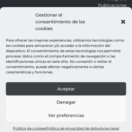
Publicaciones
Gestionar el
consentimiento de las
ALROJO
cookies
Otros
Blog
Para ofrecer las mejores experiencias, utilizamos tecnologías como
Contacto
las cookies para almacenar y/o acceder a la información del
dispositivo. El consentimiento de estas tecnologías nos permitirá
procesar datos como el comportamiento de navegación o las
LEGALES
identificaciones únicas en este sitio. No consentir o retirar el
consentimiento, puede afectar negativamente a ciertas
Aviso legal
características y funciones.
Política de cookies
Política de privacidad
Aceptar
© all rights reserved : rocio gutierrez
webdesign : espacio azul
Denegar
Ver preferencias
Política de cookies
Política de privacidad de datos
Aviso legal