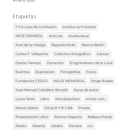
enero 2021
Etiquetas
7 Círculos de Confusión
Archivo la Frontera
ARTE ESPAÑOL
Artículo
Audiovisual
Axel de la hidalga
Bajaoelvolcán
Blanca Berlín
Carlos F. Villasante
Colectivo fotográfico
Cáncer
Danos Tiempo
Donación
El agrimensor de la Luna
Eventos
Exposicion
Fotografias
Fotos
Fundación CEDCS
HELIE MEMORIAL
Jorge Rueda
Jose Manuel Caballero Bonald
Joyas de autor
Laura Terré
Libro
Mondopolitan
morer non_
Nerea Ubieto
Olivia R’n’R Café
Poesia
Presentación Libro
Ramon Esparza
Rebeca Pardo
Relato
Reseña
retrato
Revista
roc