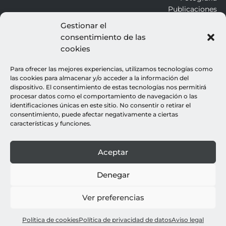
Publicaciones
Gestionar el
consentimiento de las
ALROJO
cookies
Otros
Blog
Para ofrecer las mejores experiencias, utilizamos tecnologías como
Contacto
las cookies para almacenar y/o acceder a la información del
dispositivo. El consentimiento de estas tecnologías nos permitirá
procesar datos como el comportamiento de navegación o las
LEGALES
identificaciones únicas en este sitio. No consentir o retirar el
consentimiento, puede afectar negativamente a ciertas
Aviso legal
características y funciones.
Política de cookies
Política de privacidad
Aceptar
© all rights reserved : rocio gutierrez
webdesign : espacio azul
Denegar
Ver preferencias
Política de cookies
Política de privacidad de datos
Aviso legal