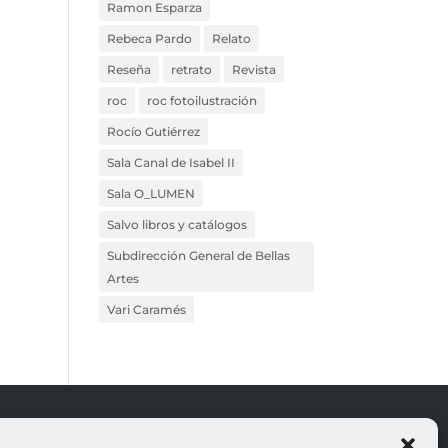
Ramon Esparza
Rebeca Pardo
Relato
Reseña
retrato
Revista
roc
roc fotoilustración
Rocío Gutiérrez
Sala Canal de Isabel II
Sala O_LUMEN
Salvo libros y catálogos
Subdirección General de Bellas
Artes
Vari Caramés
ROJO
LEGALES