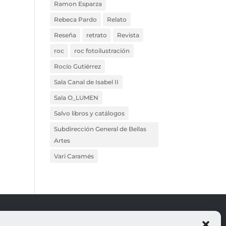
Ramon Esparza
Rebeca Pardo
Relato
Reseña
retrato
Revista
roc
roc fotoilustración
Rocío Gutiérrez
Sala Canal de Isabel II
Sala O_LUMEN
Salvo libros y catálogos
Subdirección General de Bellas
Artes
Vari Caramés
ROJO
LEGALES