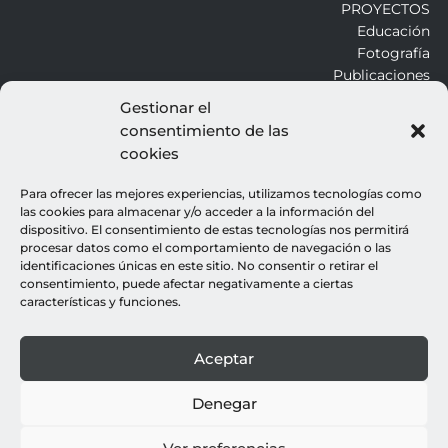
PROYECTOS
Educación
Fotografía
Publicaciones
Gestionar el
consentimiento de las
ALROJO
cookies
Otros
Blog
Para ofrecer las mejores experiencias, utilizamos tecnologías como
Contacto
las cookies para almacenar y/o acceder a la información del
dispositivo. El consentimiento de estas tecnologías nos permitirá
procesar datos como el comportamiento de navegación o las
LEGALES
identificaciones únicas en este sitio. No consentir o retirar el
consentimiento, puede afectar negativamente a ciertas
Aviso legal
características y funciones.
Política de cookies
Política de privacidad
Aceptar
© all rights reserved : rocio gutierrez
webdesign : espacio azul
Denegar