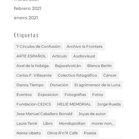
febrero 2021
enero 2021
Etiquetas
7 Círculos de Confusión
Archivo la Frontera
ARTE ESPAÑOL
Artículo
Audiovisual
Axel de la hidalga
Bajaoelvolcán
Blanca Berlín
Carlos F. Villasante
Colectivo fotográfico
Cáncer
Danos Tiempo
Donación
El agrimensor de la Luna
Eventos
Exposicion
Fotografias
Fotos
Fundación CEDCS
HELIE MEMORIAL
Jorge Rueda
Jose Manuel Caballero Bonald
Joyas de autor
Laura Terré
Libro
Mondopolitan
morer non_
Nerea Ubieto
Olivia R’n’R Café
Poesia