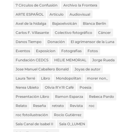
7 Círculos de Confusión
Archivo la Frontera
ARTE ESPAÑOL
Artículo
Audiovisual
Axel de la hidalga
Bajaoelvolcán
Blanca Berlín
Carlos F. Villasante
Colectivo fotográfico
Cáncer
Danos Tiempo
Donación
El agrimensor de la Luna
Eventos
Exposicion
Fotografias
Fotos
Fundación CEDCS
HELIE MEMORIAL
Jorge Rueda
Jose Manuel Caballero Bonald
Joyas de autor
Laura Terré
Libro
Mondopolitan
morer non_
Nerea Ubieto
Olivia R’n’R Café
Poesia
Presentación Libro
Ramon Esparza
Rebeca Pardo
Relato
Reseña
retrato
Revista
roc
roc fotoilustración
Rocío Gutiérrez
Sala Canal de Isabel II
Sala O_LUMEN