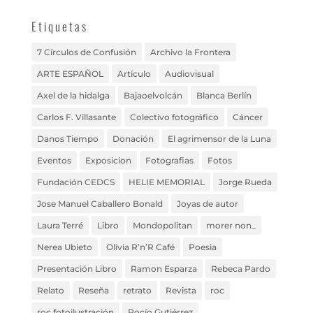
Etiquetas
7 Círculos de Confusión
Archivo la Frontera
ARTE ESPAÑOL
Artículo
Audiovisual
Axel de la hidalga
Bajaoelvolcán
Blanca Berlín
Carlos F. Villasante
Colectivo fotográfico
Cáncer
Danos Tiempo
Donación
El agrimensor de la Luna
Eventos
Exposicion
Fotografias
Fotos
Fundación CEDCS
HELIE MEMORIAL
Jorge Rueda
Jose Manuel Caballero Bonald
Joyas de autor
Laura Terré
Libro
Mondopolitan
morer non_
Nerea Ubieto
Olivia R’n’R Café
Poesia
Presentación Libro
Ramon Esparza
Rebeca Pardo
Relato
Reseña
retrato
Revista
roc
roc fotoilustración
Rocío Gutiérrez