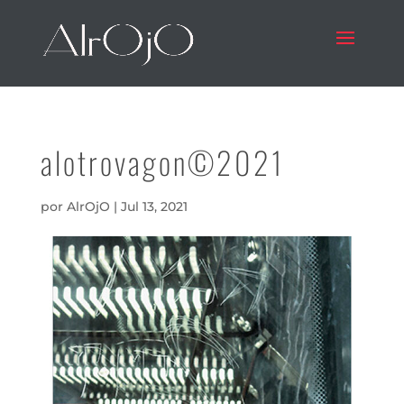
alotrovagon©2021
por
AlrOjO
|
Jul 13, 2021