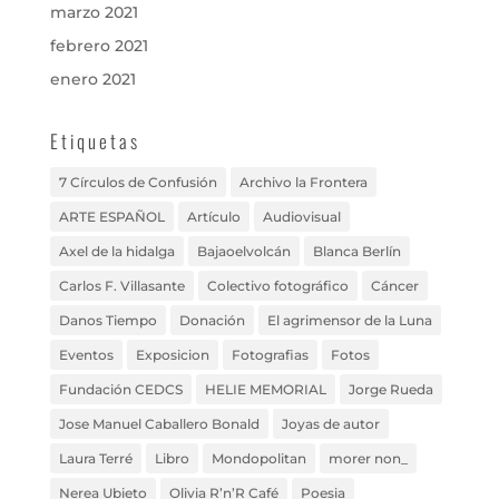
marzo 2021
febrero 2021
enero 2021
Etiquetas
7 Círculos de Confusión
Archivo la Frontera
ARTE ESPAÑOL
Artículo
Audiovisual
Axel de la hidalga
Bajaoelvolcán
Blanca Berlín
Carlos F. Villasante
Colectivo fotográfico
Cáncer
Danos Tiempo
Donación
El agrimensor de la Luna
Eventos
Exposicion
Fotografias
Fotos
Fundación CEDCS
HELIE MEMORIAL
Jorge Rueda
Jose Manuel Caballero Bonald
Joyas de autor
Laura Terré
Libro
Mondopolitan
morer non_
Nerea Ubieto
Olivia R’n’R Café
Poesia