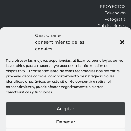
PROYECTOS
Educación
Fotografía
Publicaciones
Gestionar el
consentimiento de las
ALROJO
cookies
Otros
Blog
Para ofrecer las mejores experiencias, utilizamos tecnologías como
Contacto
las cookies para almacenar y/o acceder a la información del
dispositivo. El consentimiento de estas tecnologías nos permitirá
procesar datos como el comportamiento de navegación o las
LEGALES
identificaciones únicas en este sitio. No consentir o retirar el
consentimiento, puede afectar negativamente a ciertas
Aviso legal
características y funciones.
Política de cookies
Política de privacidad
Aceptar
© all rights reserved : rocio gutierrez
webdesign : espacio azul
Denegar