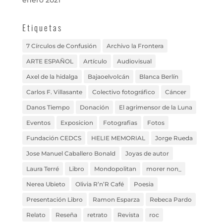
enero 2021
Etiquetas
7 Círculos de Confusión
Archivo la Frontera
ARTE ESPAÑOL
Artículo
Audiovisual
Axel de la hidalga
Bajaoelvolcán
Blanca Berlín
Carlos F. Villasante
Colectivo fotográfico
Cáncer
Danos Tiempo
Donación
El agrimensor de la Luna
Eventos
Exposicion
Fotografias
Fotos
Fundación CEDCS
HELIE MEMORIAL
Jorge Rueda
Jose Manuel Caballero Bonald
Joyas de autor
Laura Terré
Libro
Mondopolitan
morer non_
Nerea Ubieto
Olivia R’n’R Café
Poesia
Presentación Libro
Ramon Esparza
Rebeca Pardo
Relato
Reseña
retrato
Revista
roc