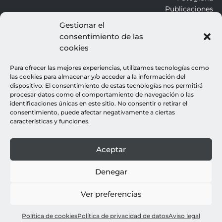
Publicaciones
Gestionar el
consentimiento de las
ALROJO
cookies
Otros
Blog
Para ofrecer las mejores experiencias, utilizamos tecnologías como
Contacto
las cookies para almacenar y/o acceder a la información del
dispositivo. El consentimiento de estas tecnologías nos permitirá
procesar datos como el comportamiento de navegación o las
LEGALES
identificaciones únicas en este sitio. No consentir o retirar el
consentimiento, puede afectar negativamente a ciertas
Aviso legal
características y funciones.
Política de cookies
Política de privacidad
Aceptar
© all rights reserved : rocio gutierrez
webdesign : espacio azul
Denegar
Ver preferencias
Política de cookies
Política de privacidad de datos
Aviso legal