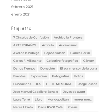
febrero 2021
enero 2021
Etiquetas
7 Círculos de Confusión
Archivo la Frontera
ARTE ESPAÑOL
Artículo
Audiovisual
Axel de la hidalga
Bajaoelvolcán
Blanca Berlín
Carlos F. Villasante
Colectivo fotográfico
Cáncer
Danos Tiempo
Donación
El agrimensor de la Luna
Eventos
Exposicion
Fotografias
Fotos
Fundación CEDCS
HELIE MEMORIAL
Jorge Rueda
Jose Manuel Caballero Bonald
Joyas de autor
Laura Terré
Libro
Mondopolitan
morer non_
Nerea Ubieto
Olivia R’n’R Café
Poesia