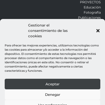
PROYECTOS
Educación
Fotografía
Publicaciones
Gestionar el
consentimiento de las
ALROJO
cookies
Otros
Blog
Para ofrecer las mejores experiencias, utilizamos tecnologías como
Contacto
las cookies para almacenar y/o acceder a la información del
dispositivo. El consentimiento de estas tecnologías nos permitirá
procesar datos como el comportamiento de navegación o las
LEGALES
identificaciones únicas en este sitio. No consentir o retirar el
consentimiento, puede afectar negativamente a ciertas
Aviso legal
características y funciones.
Política de cookies
Política de privacidad
Aceptar
© all rights reserved : rocio gutierrez
webdesign : espacio azul
Denegar