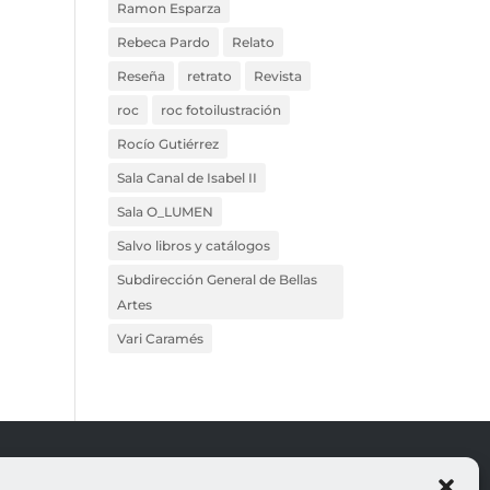
Ramon Esparza
Rebeca Pardo
Relato
Reseña
retrato
Revista
roc
roc fotoilustración
Rocío Gutiérrez
Sala Canal de Isabel II
Sala O_LUMEN
Salvo libros y catálogos
Subdirección General de Bellas
Artes
Vari Caramés
ROJO
LEGALES