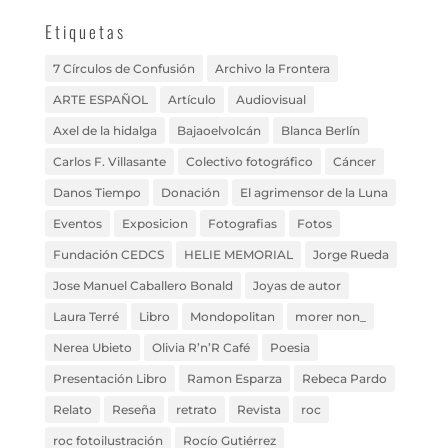
Etiquetas
7 Círculos de Confusión
Archivo la Frontera
ARTE ESPAÑOL
Artículo
Audiovisual
Axel de la hidalga
Bajaoelvolcán
Blanca Berlín
Carlos F. Villasante
Colectivo fotográfico
Cáncer
Danos Tiempo
Donación
El agrimensor de la Luna
Eventos
Exposicion
Fotografias
Fotos
Fundación CEDCS
HELIE MEMORIAL
Jorge Rueda
Jose Manuel Caballero Bonald
Joyas de autor
Laura Terré
Libro
Mondopolitan
morer non_
Nerea Ubieto
Olivia R’n’R Café
Poesia
Presentación Libro
Ramon Esparza
Rebeca Pardo
Relato
Reseña
retrato
Revista
roc
roc fotoilustración
Rocío Gutiérrez