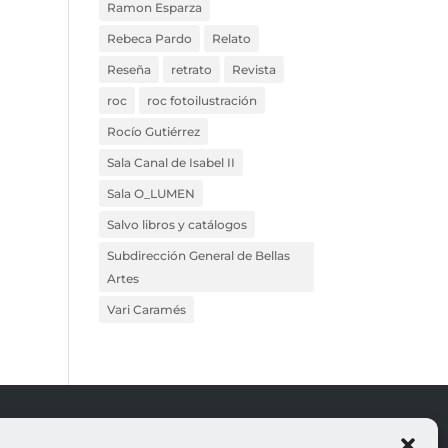
Ramon Esparza
Rebeca Pardo
Relato
Reseña
retrato
Revista
roc
roc fotoilustración
Rocío Gutiérrez
Sala Canal de Isabel II
Sala O_LUMEN
Salvo libros y catálogos
Subdirección General de Bellas
Artes
Vari Caramés
ROJO
LEGALES