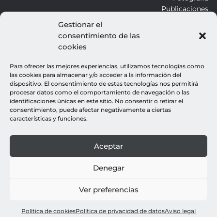
Publicaciones
Gestionar el
consentimiento de las
ALROJO
cookies
Otros
Blog
Para ofrecer las mejores experiencias, utilizamos tecnologías como
Contacto
las cookies para almacenar y/o acceder a la información del
dispositivo. El consentimiento de estas tecnologías nos permitirá
procesar datos como el comportamiento de navegación o las
LEGALES
identificaciones únicas en este sitio. No consentir o retirar el
consentimiento, puede afectar negativamente a ciertas
Aviso legal
características y funciones.
Política de cookies
Política de privacidad
Aceptar
© all rights reserved : rocio gutierrez
webdesign : espacio azul
Denegar
Ver preferencias
Política de cookies
Política de privacidad de datos
Aviso legal