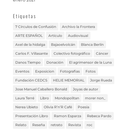
enero 2021
Etiquetas
7 Círculos de Confusión
Archivo la Frontera
ARTE ESPAÑOL
Artículo
Audiovisual
Axel de la hidalga
Bajaoelvolcán
Blanca Berlín
Carlos F. Villasante
Colectivo fotográfico
Cáncer
Danos Tiempo
Donación
El agrimensor de la Luna
Eventos
Exposicion
Fotografias
Fotos
Fundación CEDCS
HELIE MEMORIAL
Jorge Rueda
Jose Manuel Caballero Bonald
Joyas de autor
Laura Terré
Libro
Mondopolitan
morer non_
Nerea Ubieto
Olivia R’n’R Café
Poesia
Presentación Libro
Ramon Esparza
Rebeca Pardo
Relato
Reseña
retrato
Revista
roc