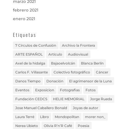
marzo 2021
febrero 2021
enero 2021
Etiquetas
7 Círculos de Confusión
Archivo la Frontera
ARTE ESPAÑOL
Artículo
Audiovisual
Axel de la hidalga
Bajaoelvolcán
Blanca Berlín
Carlos F. Villasante
Colectivo fotográfico
Cáncer
Danos Tiempo
Donación
El agrimensor de la Luna
Eventos
Exposicion
Fotografias
Fotos
Fundación CEDCS
HELIE MEMORIAL
Jorge Rueda
Jose Manuel Caballero Bonald
Joyas de autor
Laura Terré
Libro
Mondopolitan
morer non_
Nerea Ubieto
Olivia R’n’R Café
Poesia