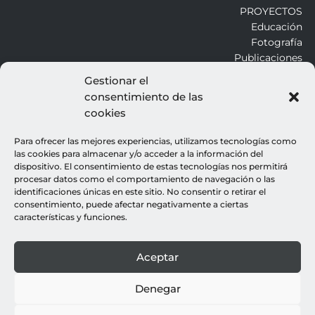
PROYECTOS
Educación
Fotografía
Publicaciones
Gestionar el
consentimiento de las
ALROJO
cookies
Otros
Blog
Para ofrecer las mejores experiencias, utilizamos tecnologías como
Contacto
las cookies para almacenar y/o acceder a la información del
dispositivo. El consentimiento de estas tecnologías nos permitirá
procesar datos como el comportamiento de navegación o las
LEGALES
identificaciones únicas en este sitio. No consentir o retirar el
consentimiento, puede afectar negativamente a ciertas
Aviso legal
características y funciones.
Política de cookies
Política de privacidad
Aceptar
© all rights reserved : rocio gutierrez
webdesign : espacio azul
Denegar