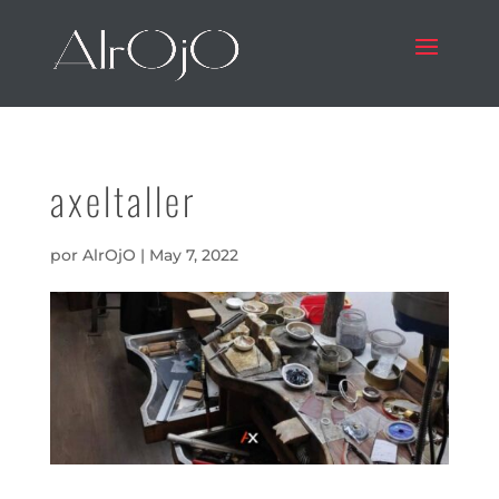
axeltaller
por
AlrOjO
|
May 7, 2022