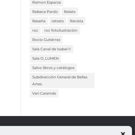
Ramon Esparza
Rebeca Pardo
Relato
Reseña
retrato
Revista
roc
roc fotoilustración
Rocío Gutiérrez
Sala Canal de Isabel II
Sala O_LUMEN
Salvo libros y catálogos
Subdirección General de Bellas
Artes
Vari Caramés
ROJO
LEGALES