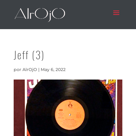
Jeff (3)
por
AlrOjO
|
May 6, 2022