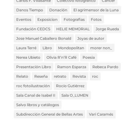
Carlos F. Villasante
Colectivo fotográfico
Cáncer
Danos Tiempo
Donación
El agrimensor de la Luna
Eventos
Exposicion
Fotografias
Fotos
Fundación CEDCS
HELIE MEMORIAL
Jorge Rueda
Jose Manuel Caballero Bonald
Joyas de autor
Laura Terré
Libro
Mondopolitan
morer non_
Nerea Ubieto
Olivia R’n’R Café
Poesia
Presentación Libro
Ramon Esparza
Rebeca Pardo
Relato
Reseña
retrato
Revista
roc
roc fotoilustración
Rocío Gutiérrez
Sala Canal de Isabel II
Sala O_LUMEN
Salvo libros y catálogos
Subdirección General de Bellas Artes
Vari Caramés