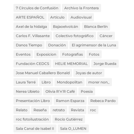
7 Círculos de Confusión
Archivo la Frontera
ARTE ESPAÑOL
Artículo
Audiovisual
Axel de la hidalga
Bajaoelvolcán
Blanca Berlín
Carlos F. Villasante
Colectivo fotográfico
Cáncer
Danos Tiempo
Donación
El agrimensor de la Luna
Eventos
Exposicion
Fotografias
Fotos
Fundación CEDCS
HELIE MEMORIAL
Jorge Rueda
Jose Manuel Caballero Bonald
Joyas de autor
Laura Terré
Libro
Mondopolitan
morer non_
Nerea Ubieto
Olivia R’n’R Café
Poesia
Presentación Libro
Ramon Esparza
Rebeca Pardo
Relato
Reseña
retrato
Revista
roc
roc fotoilustración
Rocío Gutiérrez
Sala Canal de Isabel II
Sala O_LUMEN