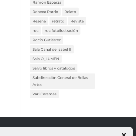
Ramon Esparza
Rebeca Pardo
Relato
Reseña
retrato
Revista
roc
roc fotoilustración
Rocío Gutiérrez
Sala Canal de Isabel II
Sala O_LUMEN
Salvo libros y catálogos
Subdirección General de Bellas
Artes
Vari Caramés
ROJO
LEGALES