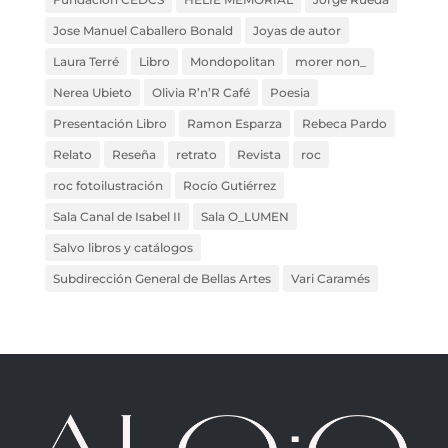
Jose Manuel Caballero Bonald
Joyas de autor
Laura Terré
Libro
Mondopolitan
morer non_
Nerea Ubieto
Olivia R’n’R Café
Poesia
Presentación Libro
Ramon Esparza
Rebeca Pardo
Relato
Reseña
retrato
Revista
roc
roc fotoilustración
Rocío Gutiérrez
Sala Canal de Isabel II
Sala O_LUMEN
Salvo libros y catálogos
Subdirección General de Bellas Artes
Vari Caramés