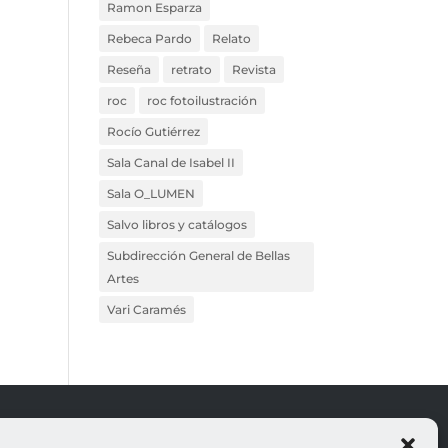
Ramon Esparza
Rebeca Pardo
Relato
Reseña
retrato
Revista
roc
roc fotoilustración
Rocío Gutiérrez
Sala Canal de Isabel II
Sala O_LUMEN
Salvo libros y catálogos
Subdirección General de Bellas
Artes
Vari Caramés
ROJO
LEGALES