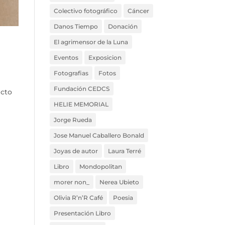
Colectivo fotográfico
Cáncer
Danos Tiempo
Donación
El agrimensor de la Luna
Eventos
Exposicion
Fotografias
Fotos
Fundación CEDCS
ecto
HELIE MEMORIAL
Jorge Rueda
Jose Manuel Caballero Bonald
Joyas de autor
Laura Terré
Libro
Mondopolitan
morer non_
Nerea Ubieto
Olivia R’n’R Café
Poesia
Presentación Libro