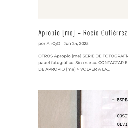
Apropio [me] – Rocío Gutiérr
por
AlrOjO
|
Jun 24, 2025
OTROS Apropio [me] SERIE DE FOTOGRAFÍAS 
papel fotográfico. Sin marco. CONTACTAR El
DE APROPIO [me] > VOLVER A LA...