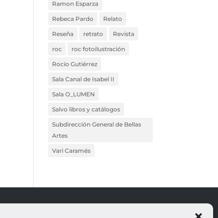
Ramon Esparza
Rebeca Pardo
Relato
Reseña
retrato
Revista
roc
roc fotoilustración
Rocío Gutiérrez
Sala Canal de Isabel II
Sala O_LUMEN
Salvo libros y catálogos
Subdirección General de Bellas
Artes
Vari Caramés
ROJO
LEGALES