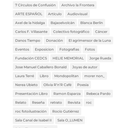
7 Círculos de Confusión
Archivo la Frontera
ARTE ESPAÑOL
Artículo
Audiovisual
Axel de la hidalga
Bajaoelvolcán
Blanca Berlín
Carlos F. Villasante
Colectivo fotográfico
Cáncer
Danos Tiempo
Donación
El agrimensor de la Luna
Eventos
Exposicion
Fotografias
Fotos
Fundación CEDCS
HELIE MEMORIAL
Jorge Rueda
Jose Manuel Caballero Bonald
Joyas de autor
Laura Terré
Libro
Mondopolitan
morer non_
Nerea Ubieto
Olivia R’n’R Café
Poesia
Presentación Libro
Ramon Esparza
Rebeca Pardo
Relato
Reseña
retrato
Revista
roc
roc fotoilustración
Rocío Gutiérrez
Sala Canal de Isabel II
Sala O_LUMEN