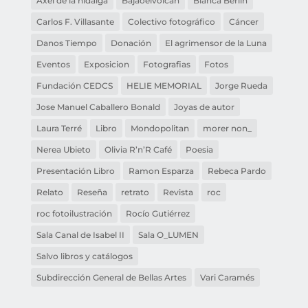
Axel de la hidalga
Bajaoelvolcán
Blanca Berlín
Carlos F. Villasante
Colectivo fotográfico
Cáncer
Danos Tiempo
Donación
El agrimensor de la Luna
Eventos
Exposicion
Fotografias
Fotos
Fundación CEDCS
HELIE MEMORIAL
Jorge Rueda
Jose Manuel Caballero Bonald
Joyas de autor
Laura Terré
Libro
Mondopolitan
morer non_
Nerea Ubieto
Olivia R’n’R Café
Poesia
Presentación Libro
Ramon Esparza
Rebeca Pardo
Relato
Reseña
retrato
Revista
roc
roc fotoilustración
Rocío Gutiérrez
Sala Canal de Isabel II
Sala O_LUMEN
Salvo libros y catálogos
Subdirección General de Bellas Artes
Vari Caramés