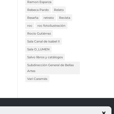
Ramon Esparza
Rebeca Pardo
Relato
Reseña
retrato
Revista
roc
roc fotoilustración
Rocío Gutiérrez
Sala Canal de Isabel II
Sala O_LUMEN
Salvo libros y catálogos
Subdirección General de Bellas
Artes
Vari Caramés
ROJO
LEGALES