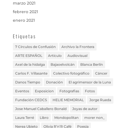
marzo 2021
febrero 2021
enero 2021
Etiquetas
7 Círculos de Confusión
Archivo la Frontera
ARTE ESPAÑOL
Artículo
Audiovisual
Axel de la hidalga
Bajaoelvolcán
Blanca Berlín
Carlos F. Villasante
Colectivo fotográfico
Cáncer
Danos Tiempo
Donación
El agrimensor de la Luna
Eventos
Exposicion
Fotografias
Fotos
Fundación CEDCS
HELIE MEMORIAL
Jorge Rueda
Jose Manuel Caballero Bonald
Joyas de autor
Laura Terré
Libro
Mondopolitan
morer non_
Nerea Ubieto
Olivia R’n’R Café
Poesia