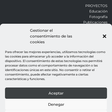
PROYECTOS
Educación
Fotografía
Publicaciones
Gestionar el
consentimiento de las
ALROJO
cookies
Otros
Blog
Para ofrecer las mejores experiencias, utilizamos tecnologías como
Contacto
las cookies para almacenar y/o acceder a la información del
dispositivo. El consentimiento de estas tecnologías nos permitirá
procesar datos como el comportamiento de navegación o las
LEGALES
identificaciones únicas en este sitio. No consentir o retirar el
consentimiento, puede afectar negativamente a ciertas
Aviso legal
características y funciones.
Política de cookies
Política de privacidad
Aceptar
© all rights reserved : rocio gutierrez
webdesign : espacio azul
Denegar