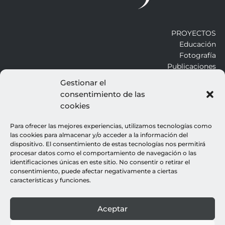
PROYECTOS
Educación
Fotografía
Publicaciones
Gestionar el
consentimiento de las
ALROJO
cookies
Otros
Blog
Para ofrecer las mejores experiencias, utilizamos tecnologías como
Contacto
las cookies para almacenar y/o acceder a la información del
dispositivo. El consentimiento de estas tecnologías nos permitirá
procesar datos como el comportamiento de navegación o las
LEGALES
identificaciones únicas en este sitio. No consentir o retirar el
consentimiento, puede afectar negativamente a ciertas
Aviso legal
características y funciones.
Política de cookies
Política de privacidad
Aceptar
© all rights reserved : rocio gutierrez
webdesign : espacio azul