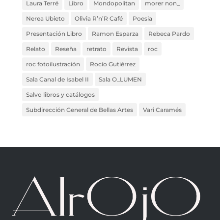
Laura Terré
Libro
Mondopolitan
morer non_
Nerea Ubieto
Olivia R’n’R Café
Poesia
Presentación Libro
Ramon Esparza
Rebeca Pardo
Relato
Reseña
retrato
Revista
roc
roc fotoilustración
Rocío Gutiérrez
Sala Canal de Isabel II
Sala O_LUMEN
Salvo libros y catálogos
Subdirección General de Bellas Artes
Vari Caramés