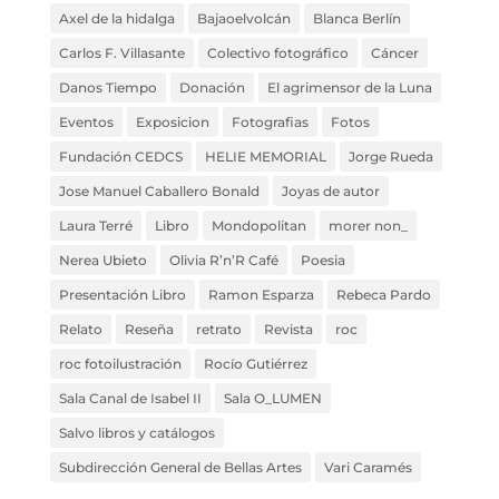
Axel de la hidalga
Bajaoelvolcán
Blanca Berlín
Carlos F. Villasante
Colectivo fotográfico
Cáncer
Danos Tiempo
Donación
El agrimensor de la Luna
Eventos
Exposicion
Fotografias
Fotos
Fundación CEDCS
HELIE MEMORIAL
Jorge Rueda
Jose Manuel Caballero Bonald
Joyas de autor
Laura Terré
Libro
Mondopolitan
morer non_
Nerea Ubieto
Olivia R’n’R Café
Poesia
Presentación Libro
Ramon Esparza
Rebeca Pardo
Relato
Reseña
retrato
Revista
roc
roc fotoilustración
Rocío Gutiérrez
Sala Canal de Isabel II
Sala O_LUMEN
Salvo libros y catálogos
Subdirección General de Bellas Artes
Vari Caramés