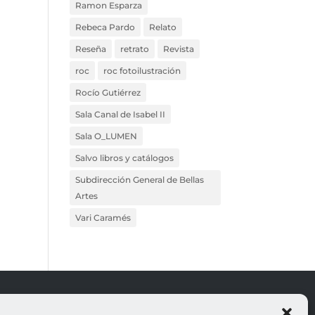
Ramon Esparza
Rebeca Pardo
Relato
Reseña
retrato
Revista
roc
roc fotoilustración
Rocío Gutiérrez
Sala Canal de Isabel II
Sala O_LUMEN
Salvo libros y catálogos
Subdirección General de Bellas
Artes
Vari Caramés
ROJO
LEGALES