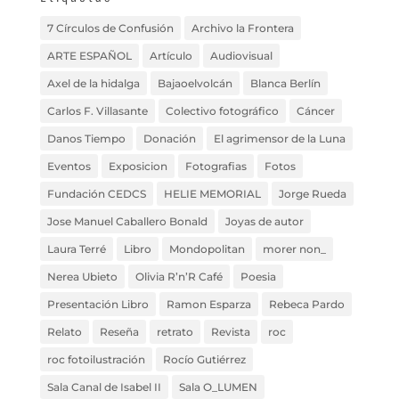
7 Círculos de Confusión
Archivo la Frontera
ARTE ESPAÑOL
Artículo
Audiovisual
Axel de la hidalga
Bajaoelvolcán
Blanca Berlín
Carlos F. Villasante
Colectivo fotográfico
Cáncer
Danos Tiempo
Donación
El agrimensor de la Luna
Eventos
Exposicion
Fotografias
Fotos
Fundación CEDCS
HELIE MEMORIAL
Jorge Rueda
Jose Manuel Caballero Bonald
Joyas de autor
Laura Terré
Libro
Mondopolitan
morer non_
Nerea Ubieto
Olivia R’n’R Café
Poesia
Presentación Libro
Ramon Esparza
Rebeca Pardo
Relato
Reseña
retrato
Revista
roc
roc fotoilustración
Rocío Gutiérrez
Sala Canal de Isabel II
Sala O_LUMEN