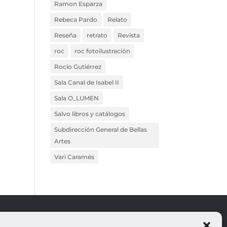
Ramon Esparza
Rebeca Pardo
Relato
Reseña
retrato
Revista
roc
roc fotoilustración
Rocío Gutiérrez
Sala Canal de Isabel II
Sala O_LUMEN
Salvo libros y catálogos
Subdirección General de Bellas
Artes
Vari Caramés
ROJO
LEGALES