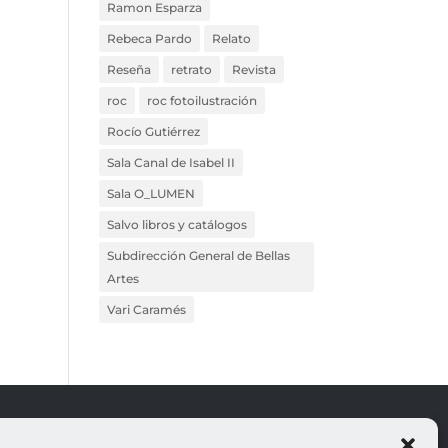
Ramon Esparza
Rebeca Pardo
Relato
Reseña
retrato
Revista
roc
roc fotoilustración
Rocío Gutiérrez
Sala Canal de Isabel II
Sala O_LUMEN
Salvo libros y catálogos
Subdirección General de Bellas
Artes
Vari Caramés
ROJO
LEGALES