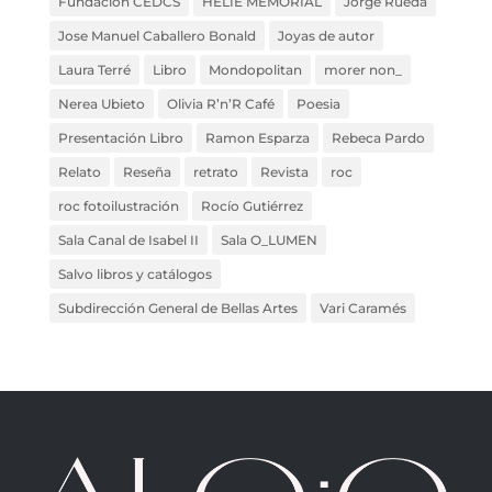
Fundación CEDCS
HELIE MEMORIAL
Jorge Rueda
Jose Manuel Caballero Bonald
Joyas de autor
Laura Terré
Libro
Mondopolitan
morer non_
Nerea Ubieto
Olivia R’n’R Café
Poesia
Presentación Libro
Ramon Esparza
Rebeca Pardo
Relato
Reseña
retrato
Revista
roc
roc fotoilustración
Rocío Gutiérrez
Sala Canal de Isabel II
Sala O_LUMEN
Salvo libros y catálogos
Subdirección General de Bellas Artes
Vari Caramés