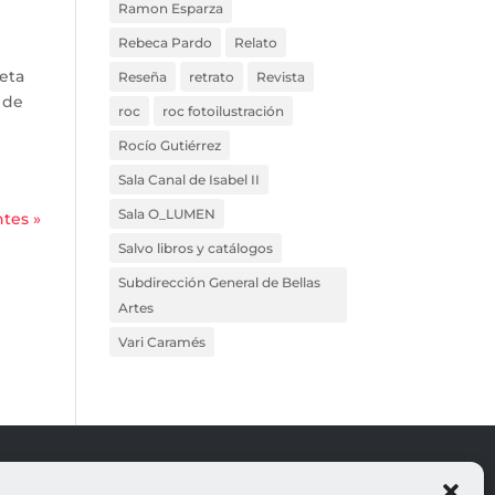
Ramon Esparza
Rebeca Pardo
Relato
eta
Reseña
retrato
Revista
 de
roc
roc fotoilustración
Rocío Gutiérrez
Sala Canal de Isabel II
Sala O_LUMEN
ntes »
Salvo libros y catálogos
Subdirección General de Bellas
Artes
Vari Caramés
ROJO
LEGALES