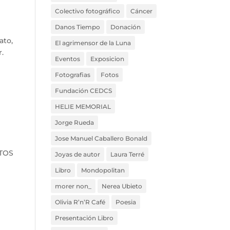
Colectivo fotográfico
Cáncer
Danos Tiempo
Donación
ato,
El agrimensor de la Luna
r.
Eventos
Exposicion
Fotografias
Fotos
Fundación CEDCS
HELIE MEMORIAL
Jorge Rueda
Jose Manuel Caballero Bonald
NTOS
Joyas de autor
Laura Terré
Libro
Mondopolitan
morer non_
Nerea Ubieto
Olivia R’n’R Café
Poesia
Presentación Libro