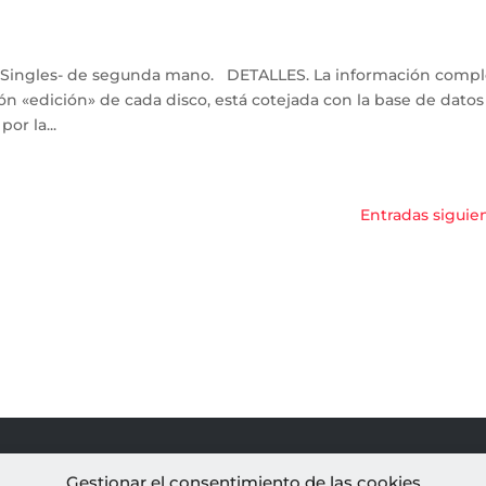
 y Singles- de segunda mano. DETALLES. La información compl
tón «edición» de cada disco, está cotejada con la base de datos
or la...
Entradas siguie
PROYECTOS
AL
Gestionar el consentimiento de las cookies